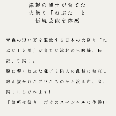
津軽の風土が育てた
ご予約確認・キャンセル
火祭り「ねぶた」と
伝統芸能を体感
青森の短い夏を謳歌する日本の火祭り「ね
ぶた」と
風土が育てた津軽の三味線、民
謡、手踊り。
腹に響くねぶた囃子と跳人の乱舞に熱狂し
鍛え抜かれたプロたちの
冴え渡る声、音、
踊りにしびれます!
「津軽夜祭り」だけのスペシャルな体験!!