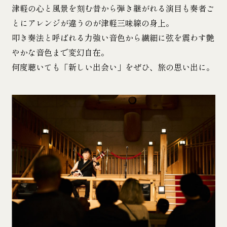
津軽の心と風景を刻む昔から弾き継がれる演目も
奏者ご
とにアレンジが違うのが津軽三味線の身上。
叩き奏法と呼ばれる力強い音色から繊細に弦を震わす艶
やかな音色まで変幻自在。
何度聴いても「新しい出会い」をぜひ、旅の思い出に。