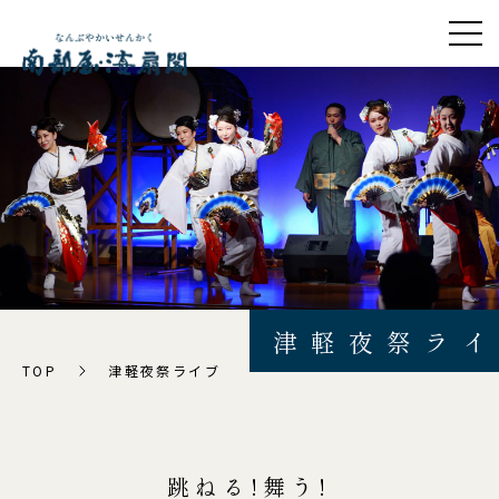
ライブイベント
よくあるご質問
温泉
資料ダウンロード
お部屋
会社概要
お料理
プライバシーポリシー
館内施設
アレルギーポリシー
カスタマーハラスメント
アクセス
津軽夜祭ラ
に対する基本方針
周辺観光
宿泊約款・規約
TOP
津軽夜祭ライブ
新着情報
ご予約
跳ねる!舞う!