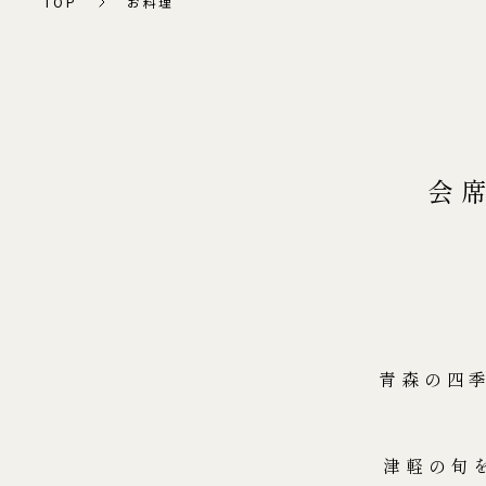
TOP
お料理
会
青森の四
津軽の旬を