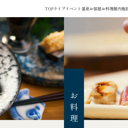
TOP
ライブイベント
温泉
お部屋
お料理
館内施
館内施設
よくあるご質問
ア
カ
アクセス
資料ダウンロード
対
周辺観光
会社概要
宿
新着情報
プライバシーポリシー
ご予約
ご予約確認・キャンセル
お料理