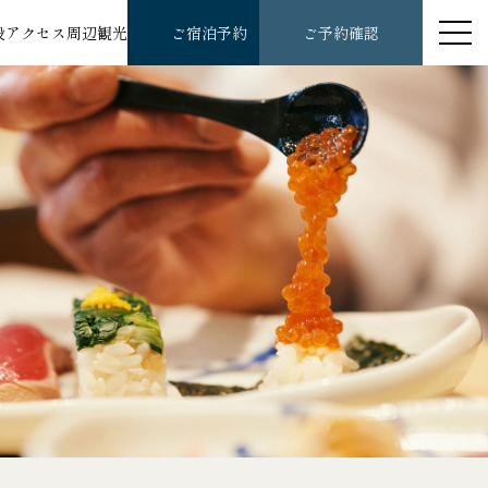
設
アクセス
周辺観光
ご宿泊予約
ご予約確認
レルギーポリシー
スタマーハラスメントに
する基本方針
泊約款・規約