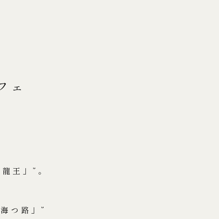
フェ
龍王」”。
「海つ路」”